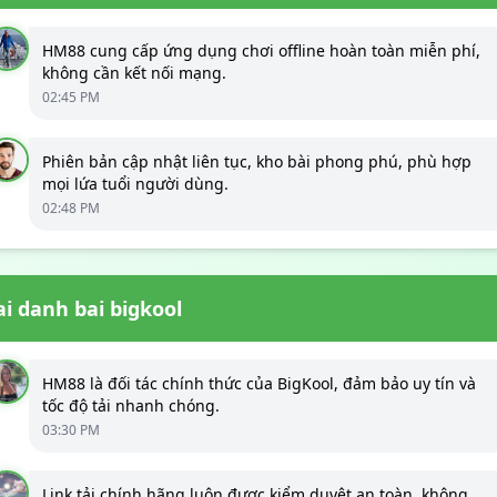
HM88 cung cấp ứng dụng chơi offline hoàn toàn miễn phí,
không cần kết nối mạng.
02:45 PM
Phiên bản cập nhật liên tục, kho bài phong phú, phù hợp
mọi lứa tuổi người dùng.
02:48 PM
ai danh bai bigkool
HM88 là đối tác chính thức của BigKool, đảm bảo uy tín và
tốc độ tải nhanh chóng.
03:30 PM
Link tải chính hãng luôn được kiểm duyệt an toàn, không