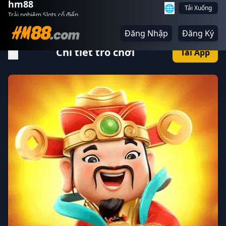
hm88
🌐
Tải Xuống
Trải nghiệm Slots cổ điển
Đăng Nhập
Đăng Ký
←
Chi tiết trò chơi
Tải App