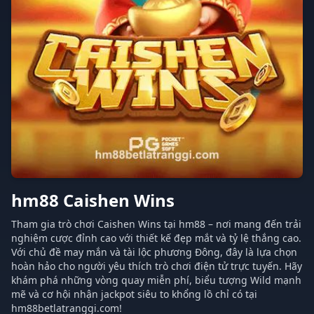
hm88 Caishen Wins
Tham gia trò chơi Caishen Wins tại hm88 – nơi mang đến trải
nghiệm cược đỉnh cao với thiết kế đẹp mắt và tỷ lệ thắng cao.
Với chủ đề may mắn và tài lộc phương Đông, đây là lựa chọn
hoàn hảo cho người yêu thích trò chơi điện tử trực tuyến. Hãy
khám phá những vòng quay miễn phí, biểu tượng Wild mạnh
mẽ và cơ hội nhận jackpot siêu to khổng lồ chỉ có tại
hm88betlatranggi.com!